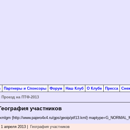
в
Партнеры и Спонсоры
Форум
Наш Клуб
О Клубе
Пресса
Сне
«
Проезд на ПТФ-2013
География участников
[xmlgm {http://www.pajero4x4.ru/gps/geoip/ptf13.kml} maptype=G_NORMAL_
1 апреля 2013 |
География участников